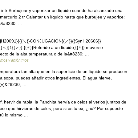
intr Burbujear y vaporizar un líquido cuando ha alcanzado una
l mercurio 2 tr Calentar un líquido hasta que burbujee y vaporice:
en&#8230; …
njH20091}}{{＼}}CONJUGACIÓN{{／}}{{SynH20606}}
 {{＜}}1{{＞}} {{♂}}Referido a un líquido,{{♀}} moverse
ecto de la alta temperatura o de la&#8230; …
nimos y antónimos
mperatura tan alta que en la superficie de un líquido se producen
la sopa, puedes añadir otros ingredientes. El agua hierve,
r (v)&#8230; …
 hervir de rabia; la Panchita hervía de celos al verlos juntitos de
ece que hirvieras de celos; pero si es tu ex, ¿no? Por supuesto
 tú lo mismo …