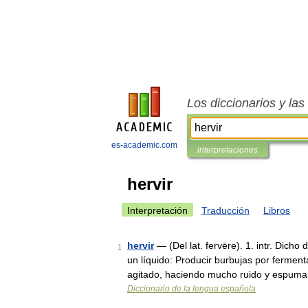
Los diccionarios y la
es-academic.com
interpretaciones
hervir
Interpretación
Traducción
Libros
hervir
— (Del lat. fervēre). 1. intr. Dicho 
1
un líquido: Producir burbujas por fermen
agitado, haciendo mucho ruido y espum
Diccionario de la lengua española