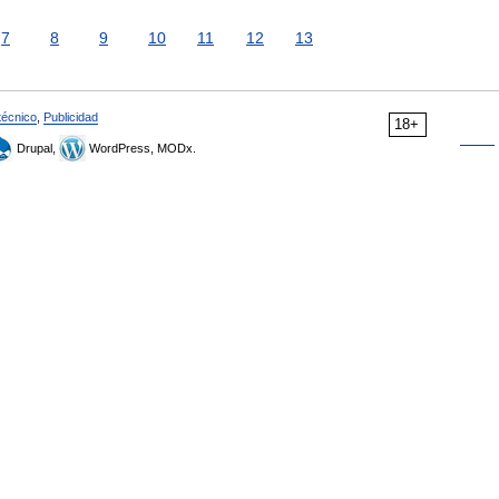
7
8
9
10
11
12
13
técnico
,
Publicidad
18+
Drupal,
WordPress, MODx.