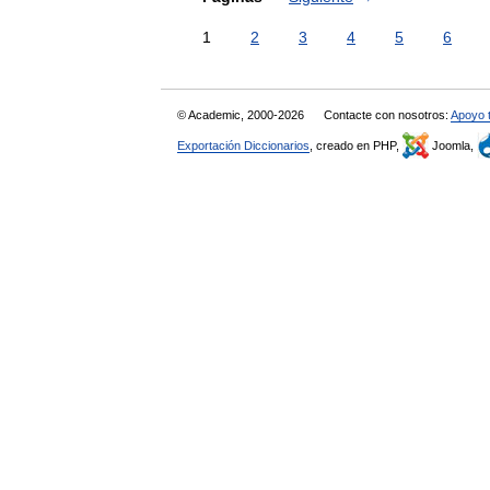
1
2
3
4
5
6
© Academic, 2000-2026
Contacte con nosotros:
Apoyo 
Exportación Diccionarios
, creado en PHP,
Joomla,