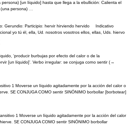
persona) [un líquido] hasta que llega a la ebullición: Calienta el
er (una persona) …
vo: Gerundio: Participio: hervir hirviendo hervido Indicativo
ional yo tú él, ella, Ud. nosotros vosotros ellos, ellas, Uds. hiervo
…
quido, ‘producir burbujas por efecto del calor o de la
ervir [un líquido]’. Verbo irregular: se conjuga como sentir (→
nsitivo 1 Moverse un líquido agitadamente por la acción del calor o
 hierve. SE CONJUGA COMO sentir SINÓNIMO borbollar [borbotear]
ransitivo 1 Moverse un líquido agitadamente por la acción del calor
no hierve. SE CONJUGA COMO sentir SINÓNIMO borbollar