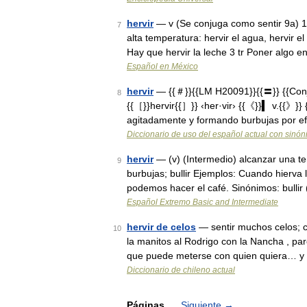
hervir
— v (Se conjuga como sentir 9a) 1 
7
alta temperatura: hervir el agua, hervir e
Hay que hervir la leche 3 tr Poner algo 
Español en México
hervir
— {{＃}}{{LM H20091}}{{〓}} {{Co
8
{{［}}hervir{{］}} ‹her·vir› {{《}}▍ v.{{》}}
agitadamente y formando burbujas por ef
Diccionario de uso del español actual con sinó
hervir
— (v) (Intermedio) alcanzar una te
9
burbujas; bullir Ejemplos: Cuando hierva 
podemos hacer el café. Sinónimos: bulli
Español Extremo Basic and Intermediate
hervir de celos
— sentir muchos celos; cf.
10
la manitos al Rodrigo con la Nancha , par
que puede meterse con quien quiera… y
Diccionario de chileno actual
Páginas
Siguiente
→