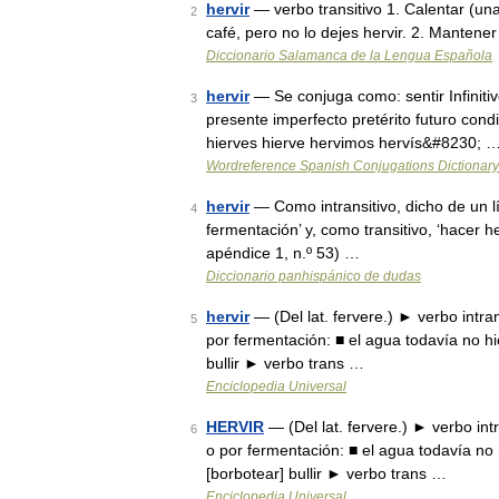
hervir
— verbo transitivo 1. Calentar (una 
2
café, pero no lo dejes hervir. 2. Manten
Diccionario Salamanca de la Lengua Española
hervir
— Se conjuga como: sentir Infiniti
3
presente imperfecto pretérito futuro condic
hierves hierve hervimos hervís&#8230; 
Wordreference Spanish Conjugations Dictionary
hervir
— Como intransitivo, dicho de un lí
4
fermentación’ y, como transitivo, ‘hacer h
apéndice 1, n.º 53) …
Diccionario panhispánico de dudas
hervir
— (Del lat. fervere.) ► verbo intra
5
por fermentación: ■ el agua todavía no
bullir ► verbo trans …
Enciclopedia Universal
HERVIR
— (Del lat. fervere.) ► verbo int
6
o por fermentación: ■ el agua todavía 
[borbotear] bullir ► verbo trans …
Enciclopedia Universal